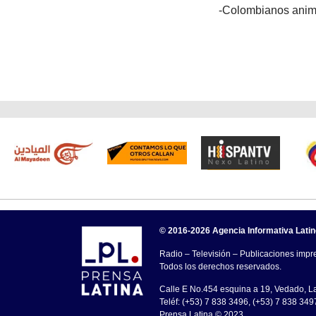
-Colombianos anima
© 2016-2026 Agencia Informativa Lati
Radio – Televisión – Publicaciones impre
Todos los derechos reservados.
Calle E No.454 esquina a 19, Vedado, 
Teléf: (+53) 7 838 3496, (+53) 7 838 349
Prensa Latina © 2023 .