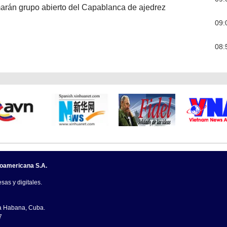
rán grupo abierto del Capablanca de ajedrez
09:
08:
noamericana S.A.
sas y digitales.
La Habana, Cuba.
7