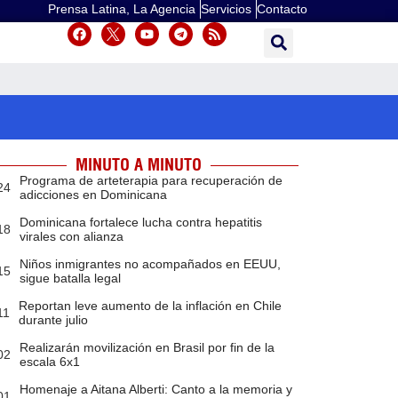
Prensa Latina, La Agencia
Servicios
Contacto
MINUTO A MINUTO
Programa de arteterapia para recuperación de
24
adicciones en Dominicana
Dominicana fortalece lucha contra hepatitis
18
virales con alianza
Niños inmigrantes no acompañados en EEUU,
15
sigue batalla legal
Reportan leve aumento de la inflación en Chile
11
durante julio
Realizarán movilización en Brasil por fin de la
02
escala 6x1
Homenaje a Aitana Alberti: Canto a la memoria y
01