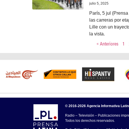
julio 5, 2025
París, 5 jul (Prens
las carreras por et
Lille con un trayec
la vista.
« Anteriores
1
© 2016-2026 Agencia Informativa Lati
Radio – Televisión – Publicaciones impre
Todos los derechos reservados.