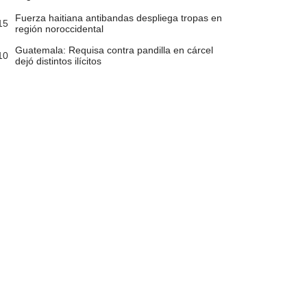
Fuerza haitiana antibandas despliega tropas en
15
región noroccidental
Guatemala: Requisa contra pandilla en cárcel
10
dejó distintos ilícitos