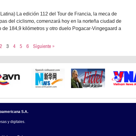
a Latina) La edición 112 del Tour de Francia, la meca de
apas del ciclismo, comenzará hoy en la norteña ciudad de
to de 184,9 kilómetros y otro duelo Pogacar-Vingegaard a
2
3
4
5
6
Siguiente »
noamericana S.A.
sas y digitales.