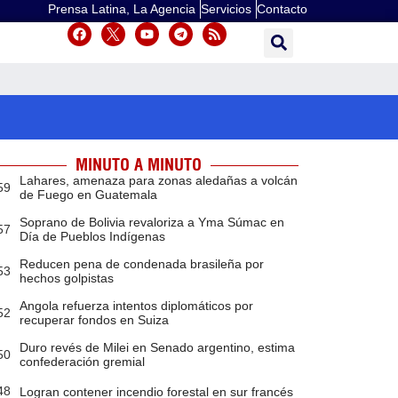
Prensa Latina, La Agencia
Servicios
Contacto
MINUTO A MINUTO
Lahares, amenaza para zonas aledañas a volcán
59
de Fuego en Guatemala
Soprano de Bolivia revaloriza a Yma Súmac en
57
Día de Pueblos Indígenas
Reducen pena de condenada brasileña por
53
hechos golpistas
Angola refuerza intentos diplomáticos por
52
recuperar fondos en Suiza
Duro revés de Milei en Senado argentino, estima
50
confederación gremial
48
Logran contener incendio forestal en sur francés