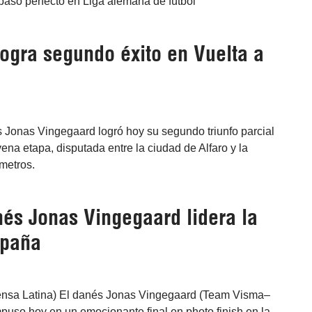
paso perfecto en Liga alemana de fútbol
logra segundo éxito en Vuelta a
és Jonas Vingegaard logró hoy su segundo triunfo parcial
ena etapa, disputada entre la ciudad de Alfaro y la
metros.
nés Jonas Vingegaard lidera la
spaña
ensa Latina) El danés Jonas Vingegaard (Team Visma–
puso hoy en un emocionante final en photo finish en la