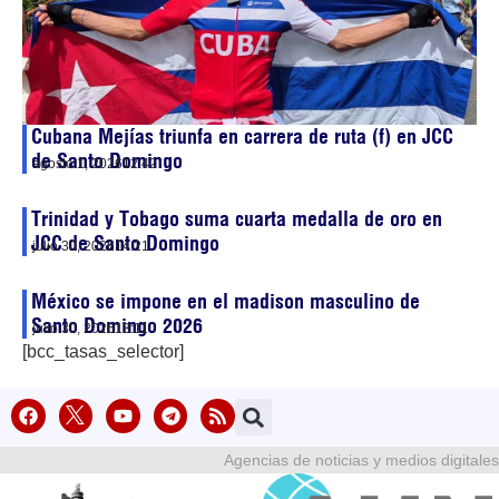
Cubana Mejías triunfa en carrera de ruta (f) en JCC
de Santo Domingo
agosto 1, 2026
12:42
Trinidad y Tobago suma cuarta medalla de oro en
JCC de Santo Domingo
julio 30, 2026
14:21
México se impone en el madison masculino de
Santo Domingo 2026
julio 30, 2026
13:11
[bcc_tasas_selector]
Agencias de noticias y medios digitales