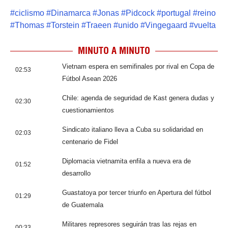
#
ciclismo
#
Dinamarca
#
Jonas
#
Pidcock
#
portugal
#
reino
#
Thomas
#
Torstein
#
Traeen
#
unido
#
Vingegaard
#
vuelta
MINUTO A MINUTO
Vietnam espera en semifinales por rival en Copa de
02:53
Fútbol Asean 2026
Chile: agenda de seguridad de Kast genera dudas y
02:30
cuestionamientos
Sindicato italiano lleva a Cuba su solidaridad en
02:03
centenario de Fidel
Diplomacia vietnamita enfila a nueva era de
01:52
desarrollo
Guastatoya por tercer triunfo en Apertura del fútbol
01:29
de Guatemala
Militares represores seguirán tras las rejas en
00:33