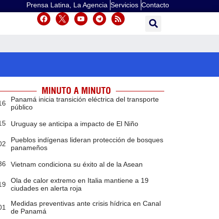
Prensa Latina, La Agencia
Servicios
Contacto
MINUTO A MINUTO
Panamá inicia transición eléctrica del transporte
16
público
15
Uruguay se anticipa a impacto de El Niño
Pueblos indígenas lideran protección de bosques
02
panameños
36
Vietnam condiciona su éxito al de la Asean
Ola de calor extremo en Italia mantiene a 19
19
ciudades en alerta roja
Medidas preventivas ante crisis hídrica en Canal
01
de Panamá