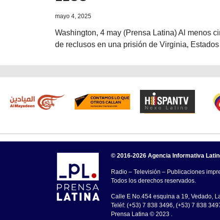
mayo 4, 2025
Washington, 4 may (Prensa Latina) Al menos ci
de reclusos en una prisión de Virginia, Estado
© 2016-2026 Agencia Informativa Lati
Radio – Televisión – Publicaciones impre
Todos los derechos reservados.
Calle E No.454 esquina a 19, Vedado, 
Teléf: (+53) 7 838 3496, (+53) 7 838 349
Prensa Latina © 2023 .