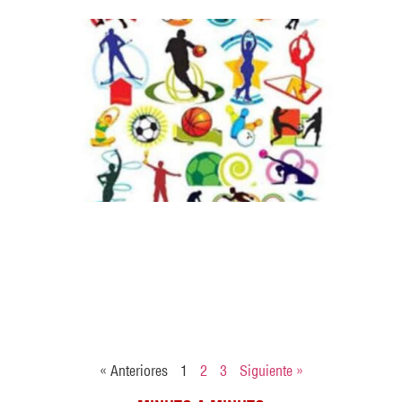
« Anteriores
1
2
3
Siguiente »