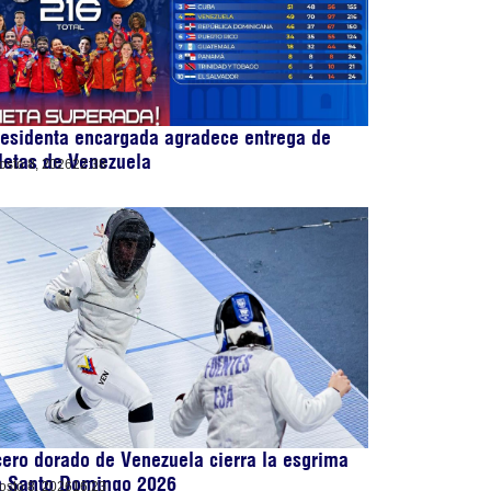
esidenta encargada agradece entrega de
letas de Venezuela
osto 8, 2026
22:38
ero dorado de Venezuela cierra la esgrima
n Santo Domingo 2026
osto 8, 2026
16:23