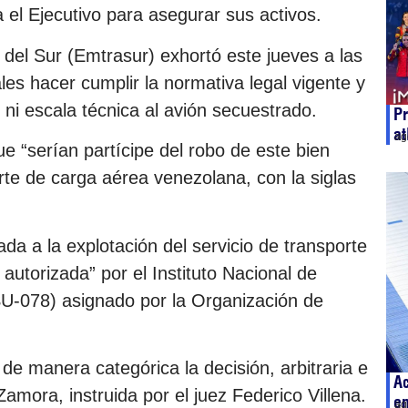
 el Ejecutivo para asegurar sus activos.
el Sur (Emtrasur) exhortó este jueves a las
les hacer cumplir la normativa legal vigente y
 ni escala técnica al avión secuestrado.
Pr
at
ag
que “serían partícipe del robo de este bien
rte de carga aérea venezolana, con la siglas
ada a la explotación del servicio de transporte
autorizada” por el Instituto Nacional de
SU-078) asignado por la Organización de
de manera categórica la decisión, arbitraria e
Ac
amora, instruida por el juez Federico Villena.
e
ag