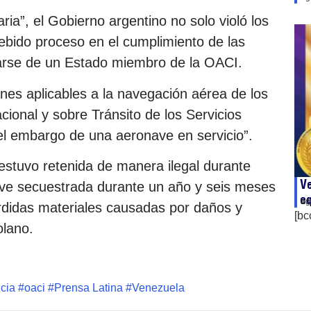
ria”, el Gobierno argentino no solo violó los
bido proceso en el cumplimiento de las
atarse de un Estado miembro de la OACI.
ones aplicables a la navegación aérea de los
cional y sobre Tránsito de los Servicios
el embargo de una aeronave en servicio”.
 estuvo retenida de manera ilegal durante
Ve
ave secuestrada durante un año y seis meses
e
ag
rdidas materiales causadas por daños y
[bc
olano.
icia
#
oaci
#
Prensa Latina
#
Venezuela