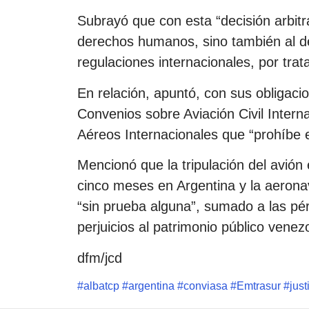
Subrayó que con esta “decisión arbitra
derechos humanos, sino también al de
regulaciones internacionales, por tr
En relación, apuntó, con sus obligaci
Convenios sobre Aviación Civil Interna
Aéreos Internacionales que “prohíbe 
Mencionó que la tripulación del avión
cinco meses en Argentina y la aeron
“sin prueba alguna”, sumado a las pé
perjuicios al patrimonio público venez
dfm/jcd
#
albatcp
#
argentina
#
conviasa
#
Emtrasur
#
just