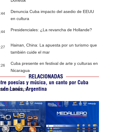
Donetsk
Denuncia Cuba impacto del asedio de EEUU
:44
en cultura
Presidenciales: ¿La revancha de Hollande?
:44
Hainan, China: La apuesta por un turismo que
:27
también cuide el mar
Cuba presente en festival de arte y culturas en
:26
Nicaragua
RELACIONADAS
tre poesías y música, un canto por Cuba
sde Lanús, Argentina
osto 9, 2026
00:33