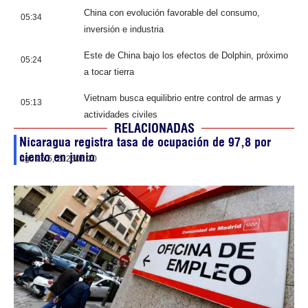
China con evolución favorable del consumo,
05:34
inversión e industria
Este de China bajo los efectos de Dolphin, próximo
05:24
a tocar tierra
Vietnam busca equilibrio entre control de armas y
05:13
actividades civiles
RELACIONADAS
Nicaragua registra tasa de ocupación de 97,8 por
ciento en junio
agosto 5, 2026
06:20