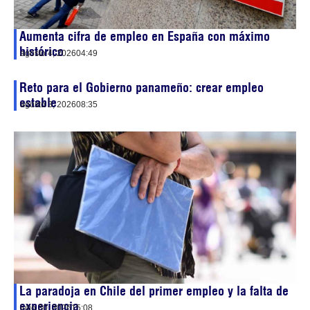
Aumenta cifra de empleo en España con máximo
histórico
agosto 4, 2026
04:49
Reto para el Gobierno panameño: crear empleo
estable
agosto 3, 2026
08:35
La paradoja en Chile del primer empleo y la falta de
experiencia
julio 30, 2026
15:08