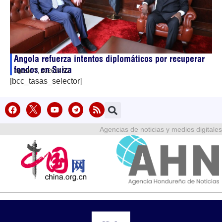
Angola refuerza intentos diplomáticos por recuperar
fondos en Suiza
agosto 7, 2026
14:52
[bcc_tasas_selector]
Agencias de noticias y medios digitales