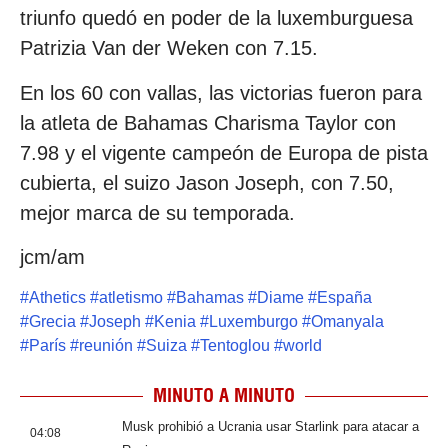
triunfo quedó en poder de la luxemburguesa
Patrizia Van der Weken con 7.15.
En los 60 con vallas, las victorias fueron para
la atleta de Bahamas Charisma Taylor con
7.98 y el vigente campeón de Europa de pista
cubierta, el suizo Jason Joseph, con 7.50,
mejor marca de su temporada.
jcm/am
#
Athetics
#
atletismo
#
Bahamas
#
Diame
#
España
#
Grecia
#
Joseph
#
Kenia
#
Luxemburgo
#
Omanyala
#
París
#
reunión
#
Suiza
#
Tentoglou
#
world
MINUTO A MINUTO
Musk prohibió a Ucrania usar Starlink para atacar a
04:08