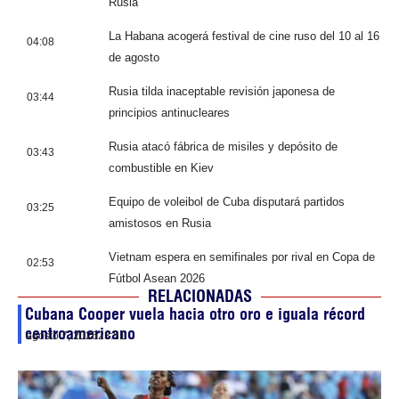
Rusia
La Habana acogerá festival de cine ruso del 10 al 16
04:08
de agosto
Rusia tilda inaceptable revisión japonesa de
03:44
principios antinucleares
Rusia atacó fábrica de misiles y depósito de
03:43
combustible en Kiev
Equipo de voleibol de Cuba disputará partidos
03:25
amistosos en Rusia
Vietnam espera en semifinales por rival en Copa de
02:53
Fútbol Asean 2026
RELACIONADAS
Cubana Cooper vuela hacia otro oro e iguala récord
centroamericano
agosto 7, 2026
23:51