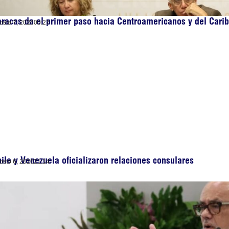
racas da el primer paso hacia Centroamericanos y del Cari
osto 7, 2026
00:27
ile y Venezuela oficializaron relaciones consulares
osto 6, 2026
21:14