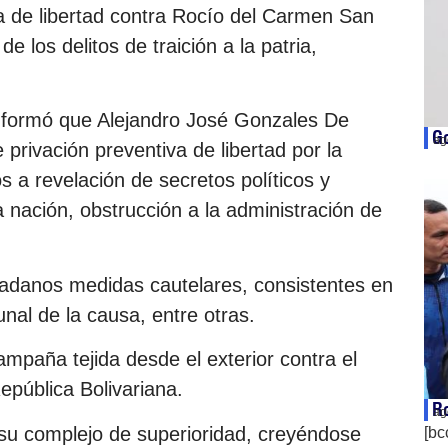
va de libertad contra Rocío del Carmen San
 los delitos de traición a la patria,
 informó que Alejandro José Gonzales De
Go
ag
 privación preventiva de libertad por la
s a revelación de secretos políticos y
la nación, obstrucción a la administración de
iudadanos medidas cautelares, consistentes en
unal de la causa, entre otras.
mpaña tejida desde el exterior contra el
República Bolivariana.
Ro
ag
su complejo de superioridad, creyéndose
[bc