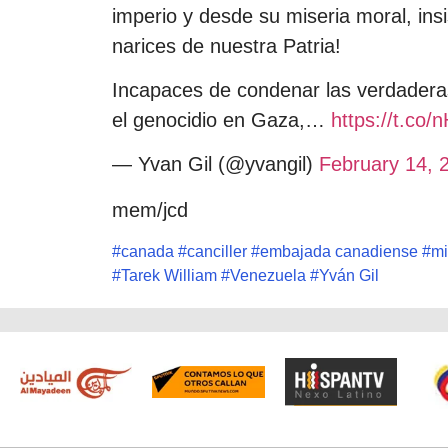
imperio y desde su miseria moral, in
narices de nuestra Patria!
Incapaces de condenar las verdadera
el genocidio en Gaza,…
https://t.co
— Yvan Gil (@yvangil)
February 14, 
mem/jcd
#
canada
#
canciller
#
embajada canadiense
#
mi
#
Tarek William
#
Venezuela
#
Yván Gil