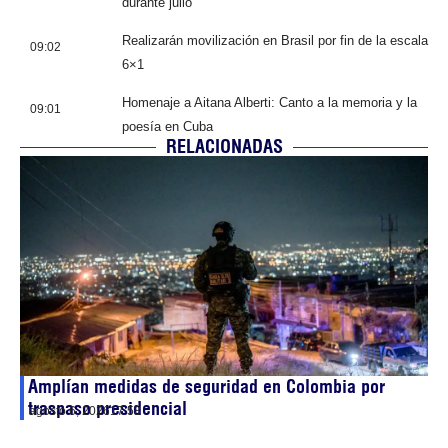
durante julio
Realizarán movilización en Brasil por fin de la escala
09:02
6×1
Homenaje a Aitana Alberti: Canto a la memoria y la
09:01
poesía en Cuba
RELACIONADAS
Amplían medidas de seguridad en Colombia por
traspaso presidencial
agosto 6, 2026
17:58