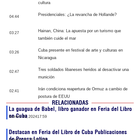
cultura
Presidenciales: ¿La revancha de Hollande?
04:44
Hainan, China: La apuesta por un turismo que
03:27
también cuide el mar
Cuba presente en festival de arte y culturas en
03:26
Nicaragua
Tres soldados libaneses heridos al desactivar una
02:47
munición
Irán condiciona reapertura de Ormuz a cambio de
02:41
postura de EEUU
RELACIONADAS
La guagua de Babel, libro ganador en Feria del Libro
en Cuba
febrero 19, 2024
17:59
Destacan en Feria del Libro de Cuba Publicaciones
de Prensa Latina
febrero 19, 2024
16:09