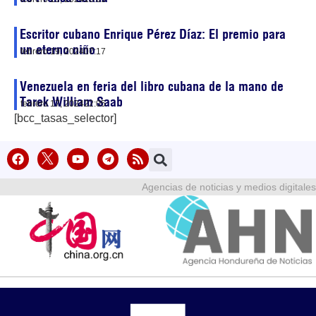
Escritor cubano Enrique Pérez Díaz: El premio para
un eterno niño
febrero 19, 2024
07:17
Venezuela en feria del libro cubana de la mano de
Tarek William Saab
febrero 17, 2024
22:05
[bcc_tasas_selector]
Agencias de noticias y medios digitales