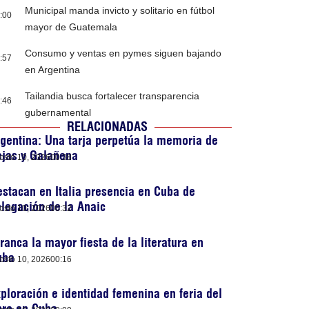
Municipal manda invicto y solitario en fútbol
:00
mayor de Guatemala
Consumo y ventas en pymes siguen bajando
:57
en Argentina
Tailandia busca fortalecer transparencia
:46
gubernamental
RELACIONADAS
gentina: Una tarja perpetúa la memoria de
ejas y Galañena
osto 10, 2026
00:38
stacan en Italia presencia en Cuba de
legación de la Anaic
osto 10, 2026
00:32
ranca la mayor fiesta de la literatura en
uba
osto 10, 2026
00:16
ploración e identidad femenina en feria del
bro en Cuba