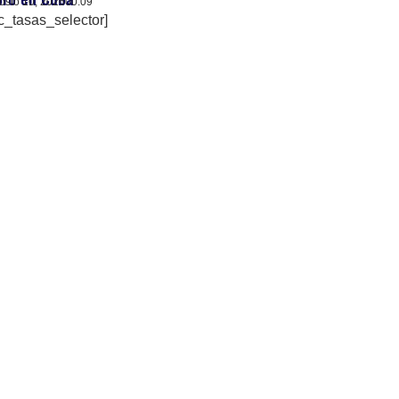
osto 10, 2026
00:09
c_tasas_selector]