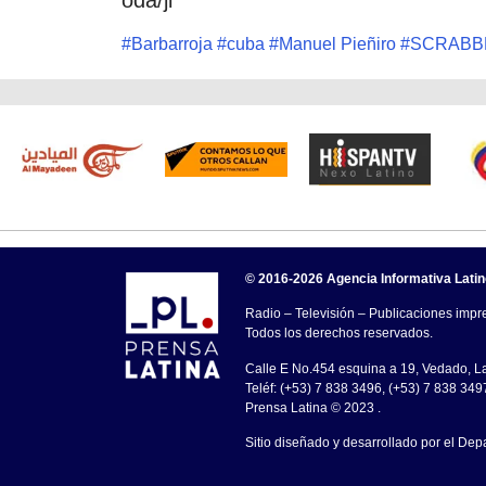
#
Barbarroja
#
cuba
#
Manuel Pieñiro
#
SCRABB
© 2016-2026 Agencia Informativa Lati
Radio – Televisión – Publicaciones impre
Todos los derechos reservados.
Calle E No.454 esquina a 19, Vedado, 
Teléf: (+53) 7 838 3496, (+53) 7 838 349
Prensa Latina © 2023 .
Sitio diseñado y desarrollado por el Dep