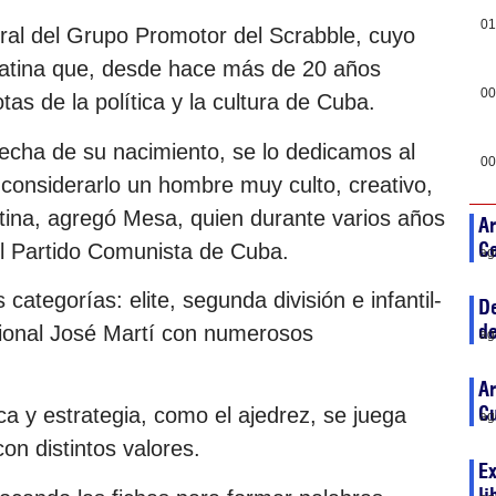
01
al del Grupo Promotor del Scrabble, cuyo
Latina que, desde hace más de 20 años
00
tas de la política y la cultura de Cuba.
fecha de su nacimiento, se lo dedicamos al
00
onsiderarlo un hombre muy culto, creativo,
tina, agregó Mesa, quien durante varios años
Ar
C
el Partido Comunista de Cuba.
ag
 categorías: elite, segunda división e infantil-
De
de
Nacional José Martí con numerosos
ag
Ar
C
ca y estrategia, como el ajedrez, se juega
ag
con distintos valores.
Ex
li