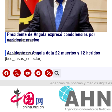
Presidente de Angola expresó condolencias por
accidente masivo
agosto 3, 2026
15:37
Accidente en Angola deja 22 muertos y 12 heridos
agosto 3, 2026
13:50
[bcc_tasas_selector]
Agencias de noticias y medios digitales