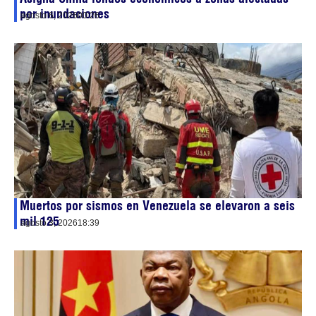
por inundaciones
agosto 6, 2026
00:26
Muertos por sismos en Venezuela se elevaron a seis
mil 125
agosto 3, 2026
18:39