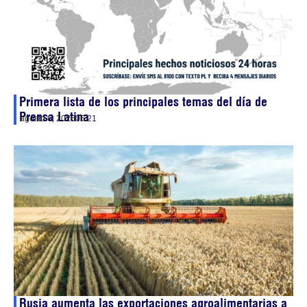
Primera lista de los principales temas del día de
Prensa Latina
agosto 6, 2026
05:21
Rusia aumenta las exportaciones agroalimentarias a