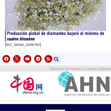
Producción global de diamantes bajará al mínimo de
cuatro décadas
agosto 6, 2026
04:05
[bcc_tasas_selector]
Agencias de noticias y medios digitales