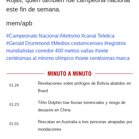
Rojas, quien también fue campeona nacional
este fin de semana.
mem/apb
#
Campeonato Nacional Atletismo
#
canal Teletica
#
Gerald Drummond
#
Medios costarricenses
#
registros
mundialistas corredor 400 metros vallas
#
siete
centésimas al mínimo olímpico
#
siete centésimas marca
MINUTO A MINUTO
Revelaciones sobre prófugos de Bolivia abatidos en
01:26
Brasil
Tifón Dolphin trae lluvias torrenciales y riesgo de
01:23
desastre en China
Rescatan en Australia a tres personas atrapadas por
01:01
inundaciones