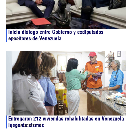
Inicia diálogo entre Gobierno y exdiputados
opositores de Venezuela
agosto 6, 2026
00:51
Entregaron 212 viviendas rehabilitadas en Venezuela
luego de sismos
agosto 5, 2026
22:45