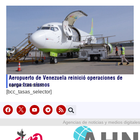
Aeropuerto de Venezuela reinició operaciones de
carga tras sismos
agosto 5, 2026
21:55
[bcc_tasas_selector]
Agencias de noticias y medios digitales