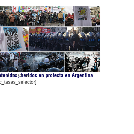
tenidos, heridos en protesta en Argentina
osto 6, 2026
21:59
c_tasas_selector]