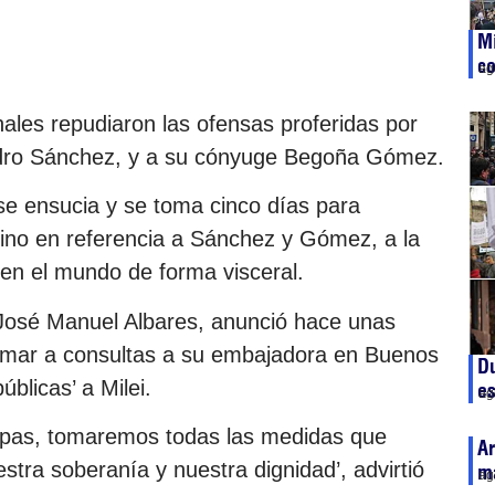
Mi
co
ag
nales repudiaron las ofensas proferidas por
 Pedro Sánchez, y a su cónyuge Begoña Gómez.
se ensucia y se toma cinco días para
ntino en referencia a Sánchez y Gómez, a la
 en el mundo de forma visceral.
 José Manuel Albares, anunció hace unas
lamar a consultas a su embajadora en Buenos
Du
úblicas’ a Milei.
es
ag
ulpas, tomaremos todas las medidas que
Ar
tra soberanía y nuestra dignidad’, advirtió
ma
ag