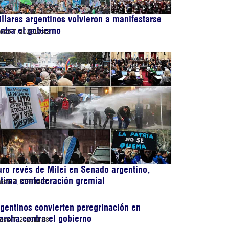
llares argentinos volvieron a manifestarse
ntra el gobierno
osto 7, 2026
17:42
ro revés de Milei en Senado argentino,
tima confederación gremial
osto 7, 2026
14:50
gentinos convierten peregrinación en
rcha contra el gobierno
osto 7, 2026
11:08