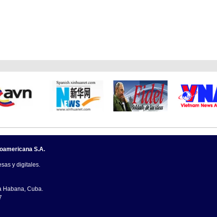
noamericana S.A.
sas y digitales.
La Habana, Cuba.
7