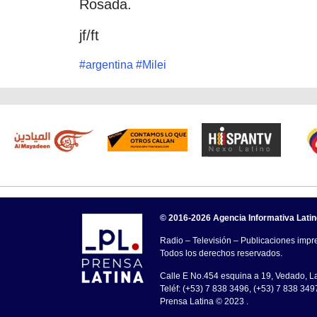
Rosada.
jf/ft
#
argentina
#
Milei
© 2016-2026 Agencia Informativa Lati
Radio – Televisión – Publicaciones impre
Todos los derechos reservados.
Calle E No.454 esquina a 19, Vedado, 
Teléf: (+53) 7 838 3496, (+53) 7 838 349
Prensa Latina © 2023 .