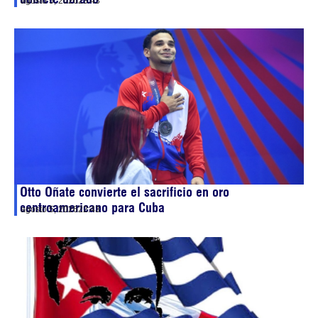
agosto 5, 2026
23:43
Otto Oñate convierte el sacrificio en oro
centroamericano para Cuba
agosto 5, 2026
22:43