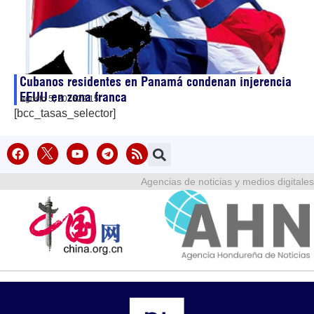
Cubanos residentes en Panamá condenan injerencia
EEUU en zona franca
agosto 5, 2026
22:15
[bcc_tasas_selector]
Agencias de noticias y medios digitales