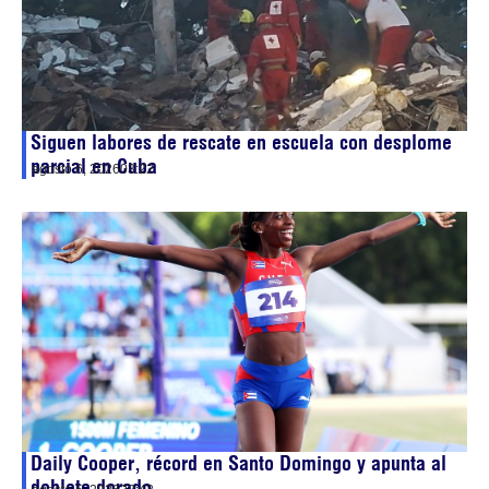
Siguen labores de rescate en escuela con desplome
parcial en Cuba
agosto 6, 2026
03:22
Daily Cooper, récord en Santo Domingo y apunta al
doblete dorado