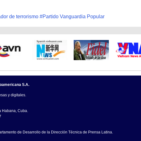
ador de terrorismo
#
Partido Vanguardia Popular
noamericana S.A.
sas y digitales.
La Habana, Cuba.
7
artamento de Desarrollo de la Dirección Técnica de Prensa Latina.