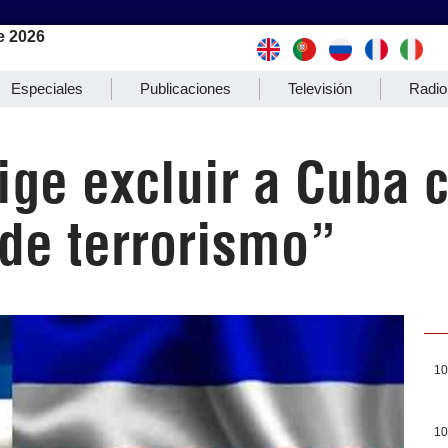
e 2026
Especiales
Publicaciones
Televisión
Radio
xige excluir a Cuba
 de terrorismo”
10
10