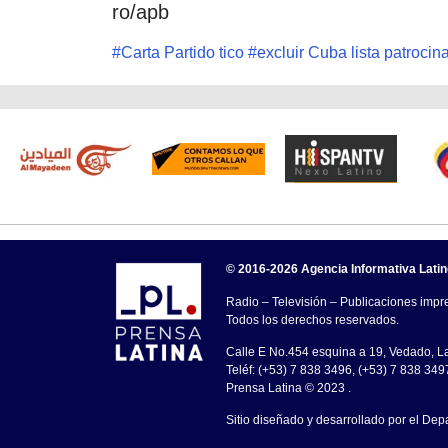
ro/apb
#
Carta Partido tico
#
excluir Cuba lista patrocin
© 2016-2026 Agencia Informativa Lati
Radio – Televisión – Publicaciones impre
Todos los derechos reservados.
Calle E No.454 esquina a 19, Vedado, 
Teléf: (+53) 7 838 3496, (+53) 7 838 349
Prensa Latina © 2023 .
Sitio diseñado y desarrollado por el Dep