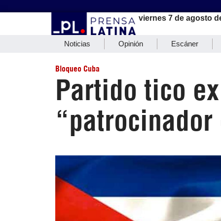
viernes 7 de agosto d
Noticias
Opinión
Escáner
Bloqueo Cuba
Partido tico e
“patrocinador