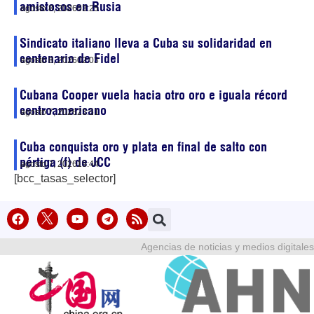
amistosos en Rusia
agosto 8, 2026
03:25
Sindicato italiano lleva a Cuba su solidaridad en
centenario de Fidel
agosto 8, 2026
02:03
Cubana Cooper vuela hacia otro oro e iguala récord
centroamericano
agosto 7, 2026
23:51
Cuba conquista oro y plata en final de salto con
pértiga (f) de JCC
agosto 7, 2026
19:44
[bcc_tasas_selector]
Agencias de noticias y medios digitales