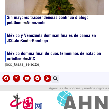
Sin mayores trascendencias continuó diálogo
político en Venezuela
agosto 7, 2026
18:52
México y Venezuela dominan finales de canoa en
JCC de Santo Domingo
agosto 7, 2026
15:04
México domina final de dúos femeninos de natación
artística de JCC
agosto 7, 2026
13:55
[bcc_tasas_selector]
Agencias de noticias y medios digitales