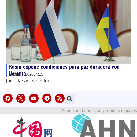
Rusia expone condiciones para paz duradera con
Ucrania
agosto 7, 2026
04:15
[bcc_tasas_selector]
Agencias de noticias y medios digitales