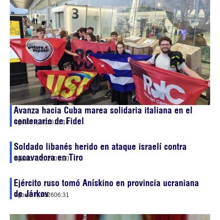
Avanza hacia Cuba marea solidaria italiana en el
centenario de Fidel
agosto 7, 2026
13:14
Soldado libanés herido en ataque israelí contra
excavadora en Tiro
agosto 7, 2026
07:00
Ejército ruso tomó Anískino en provincia ucraniana
de Járkov
agosto 7, 2026
06:31