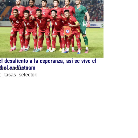
l desaliento a la esperanza, así se vive el
tbol en Vietnam
osto 5, 2026
00:54
c_tasas_selector]