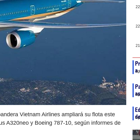
22
22
21
Pr
a 
ag
Pa
as
ag
Ed
bandera Vietnam Airlines ampliará su flota este
de
ag
bus A320neo y Boeing 787-10, según informes de