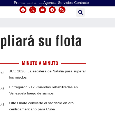
Prensa Latina, La Agencia
Servicios
Contacto
liará su flota
MINUTO A MINUTO
JCC 2026: La escalera de Natalia para superar
:48
los miedos
Entregaron 212 viviendas rehabilitadas en
:45
Venezuela luego de sismos
Otto Oñate convierte el sacrificio en oro
:43
centroamericano para Cuba