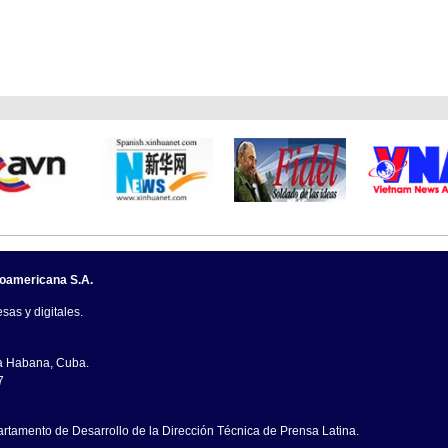
noamericana S.A.
sas y digitales.
La Habana, Cuba.
7
artamento de Desarrollo de la Dirección Técnica de Prensa Latina.