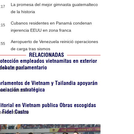
La promesa del mejor gimnasta guatemalteco
:17
de la historia
Cubanos residentes en Panamá condenan
:15
injerencia EEUU en zona franca
Aeropuerto de Venezuela reinició operaciones
:55
de carga tras sismos
RELACIONADAS
otección empleados vietnamitas en exterior
debate parlamentario
osto 5, 2026
11:24
rlamentos de Vietnam y Tailandia apoyarán
ociación estratégica
osto 5, 2026
10:04
itorial en Vietnam publica Obras escogidas
 Fidel Castro
osto 5, 2026
07:24