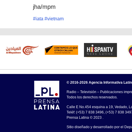
jha/mpm
#
iata
#
vietnam
© 2016-2026 Agencia Informativa Lati
Radio – Televisión – Publicaciones impre
Todos los derechos reservados.
Calle E No.454 esquina a 19, Vedado, 
Teléf: (+53) 7 838 3496, (+53) 7 838 349
Prensa Latina © 2023 .
Sitio diseñado y desarrollado por el Dep