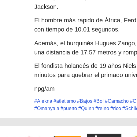
Jackson.
El hombre más rápido de África, Fer
con tiempo de 10.01 segundos.
Además, el burquinés Hugues Zango, m
una distancia de 17.57 metros y rompi
El fondista holandés de 19 años Niels
minutos para quebrar el primado unive
npg/am
#
Alekna
#
atletismo
#
Bajos
#
Bol
#
Camacho
#
C
#
Omanyala
#
puerto
#
Quinn
#
reino
#
rico
#
Schil