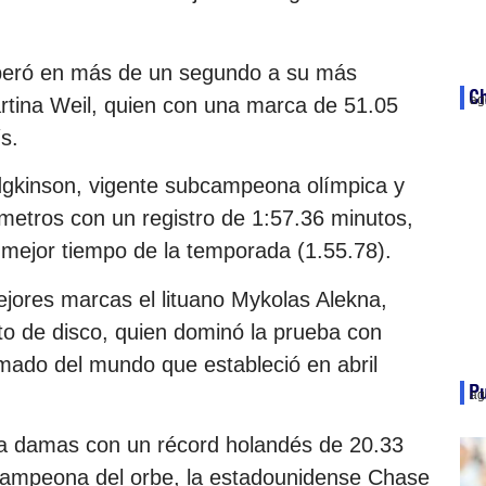
peró en más de un segundo a su más
Ch
ag
artina Weil, quien con una marca de 51.05
s.
odgkinson, vigente subcampeona olímpica y
0 metros con un registro de 1:57.36 minutos,
mejor tiempo de la temporada (1.55.78).
jores marcas el lituano Mykolas Alekna,
to de disco, quien dominó la prueba con
mado del mundo que estableció en abril
P
ag
ara damas con un récord holandés de 20.33
a campeona del orbe, la estadounidense Chase