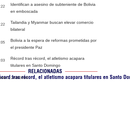
Identifican a asesino de subteniente de Bolivia
:22
en emboscada
Tailandia y Myanmar buscan elevar comercio
:22
bilateral
Bolivia a la espera de reformas prometidas por
:05
el presidente Paz
Récord tras récord, el atletismo acapara
:03
titulares en Santo Domingo
RELACIONADAS
cord tras récord, el atletismo acapara titulares en Santo D
osto 7, 2026
00:03