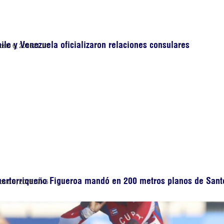
ile y Venezuela oficializaron relaciones consulares
osto 6, 2026
21:14
uertorriqueño Figueroa mandó en 200 metros planos de San
osto 6, 2026
19:46