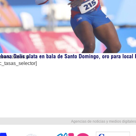
bana Delis plata en bala de Santo Domingo, oro para local
osto 6, 2026
19:14
c_tasas_selector]
Agencias de noticias y medios digitales