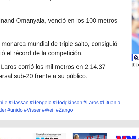
dinand Omanyala, venció en los 100 metros
onarca mundial de triple salto, consiguió
ó el récord de la competición.
Cu
ag
[bc
 Laros corrió los mil metros en 2.14.37
rsal sub-20 frente a su público.
hile
#
Hassan
#
Hengelo
#
Hodgkinson
#
Laros
#
Lituania
der
#
unido
#
Visser
#
Weil
#
Zango