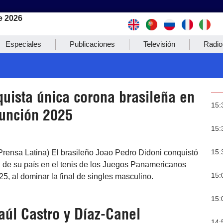
e 2026
Especiales
Publicaciones
Televisión
Radio
quista única corona brasileña en
15:
sunción 2025
15:
15:
Prensa Latina) El brasileño Joao Pedro Didoni conquistó
a de su país en el tenis de los Juegos Panamericanos
15:
5, al dominar la final de singles masculino.
15:
aúl Castro y Díaz-Canel
14: