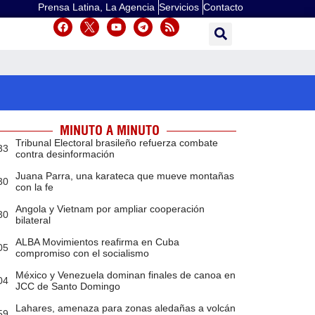
Prensa Latina, La Agencia
Servicios
Contacto
MINUTO A MINUTO
Tribunal Electoral brasileño refuerza combate
33
contra desinformación
Juana Parra, una karateca que mueve montañas
30
con la fe
Angola y Vietnam por ampliar cooperación
30
bilateral
ALBA Movimientos reafirma en Cuba
05
compromiso con el socialismo
México y Venezuela dominan finales de canoa en
04
JCC de Santo Domingo
Lahares, amenaza para zonas aledañas a volcán
59