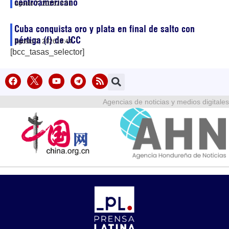
centroamericano
agosto 7, 2026
23:51
Cuba conquista oro y plata en final de salto con
pértiga (f) de JCC
agosto 7, 2026
19:44
[bcc_tasas_selector]
Agencias de noticias y medios digitales