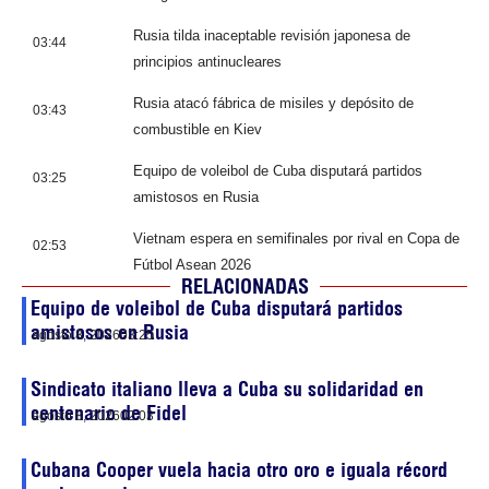
Rusia tilda inaceptable revisión japonesa de
03:44
principios antinucleares
Rusia atacó fábrica de misiles y depósito de
03:43
combustible en Kiev
Equipo de voleibol de Cuba disputará partidos
03:25
amistosos en Rusia
Vietnam espera en semifinales por rival en Copa de
02:53
Fútbol Asean 2026
RELACIONADAS
Equipo de voleibol de Cuba disputará partidos
amistosos en Rusia
agosto 8, 2026
03:25
Sindicato italiano lleva a Cuba su solidaridad en
centenario de Fidel
agosto 8, 2026
02:03
Cubana Cooper vuela hacia otro oro e iguala récord