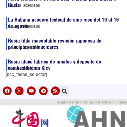
Rusia
agosto 8, 2026
04:08
La Habana acogerá festival de cine ruso del 10 al 16
de agosto
agosto 8, 2026
04:08
Rusia tilda inaceptable revisión japonesa de
principios antinucleares
agosto 8, 2026
03:44
Rusia atacó fábrica de misiles y depósito de
combustible en Kiev
agosto 8, 2026
03:43
[bcc_tasas_selector]
Agencias de noticias y medios digitales