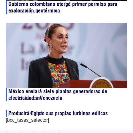
Gobierno colombiano otorgó primer permiso para
exploración geotérmica
julio 7, 2026
00:06
México enviará siete plantas generadoras de
electricidad a Venezuela
junio 30, 2026
12:39
Producirá Egipto sus propias turbinas eólicas
junio 27, 2026
10:14
[bcc_tasas_selector]