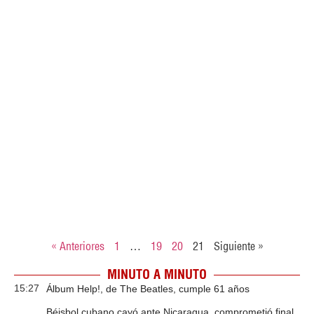
« Anteriores
1
…
19
20
21
Siguiente »
MINUTO A MINUTO
15:27
Álbum Help!, de The Beatles, cumple 61 años
Béisbol cubano cayó ante Nicaragua, comprometió final