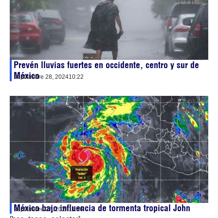
Prevén lluvias fuertes en occidente, centro y sur de
México
septiembre 28, 2024
10:22
México bajo influencia de tormenta tropical John
septiembre 27, 2024
11:36