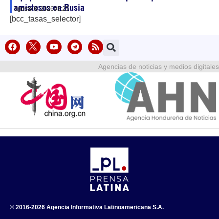
amistosos en Rusia
agosto 8, 2026
03:25
[bcc_tasas_selector]
Agencias de noticias y medios digitales
© 2016-2026 Agencia Informativa Latinoamericana S.A.