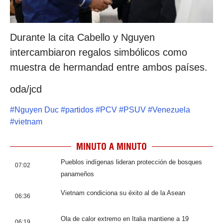
Durante la cita Cabello y Nguyen
intercambiaron regalos simbólicos como
muestra de hermandad entre ambos países.
oda/jcd
#
Nguyen Duc
#
partidos
#
PCV
#
PSUV
#
Venezuela
#
vietnam
MINUTO A MINUTO
Pueblos indígenas lideran protección de bosques
07:02
panameños
Vietnam condiciona su éxito al de la Asean
06:36
Ola de calor extremo en Italia mantiene a 19
06:19