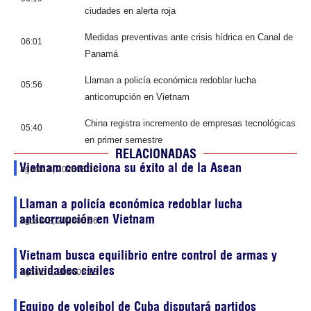
ciudades en alerta roja
Medidas preventivas ante crisis hídrica en Canal de
06:01
Panamá
Llaman a policía económica redoblar lucha
05:56
anticorrupción en Vietnam
China registra incremento de empresas tecnológicas
05:40
en primer semestre
RELACIONADAS
Vietnam condiciona su éxito al de la Asean
agosto 8, 2026
06:36
Llaman a policía económica redoblar lucha
anticorrupción en Vietnam
agosto 8, 2026
05:56
Vietnam busca equilibrio entre control de armas y
actividades civiles
agosto 8, 2026
05:13
Equipo de voleibol de Cuba disputará partidos