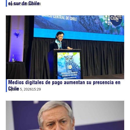
el sur de Chile
agosto 5, 2026
18:38
Medios digitales de pago aumentan su presencia en
Chile
agosto 5, 2026
15:29