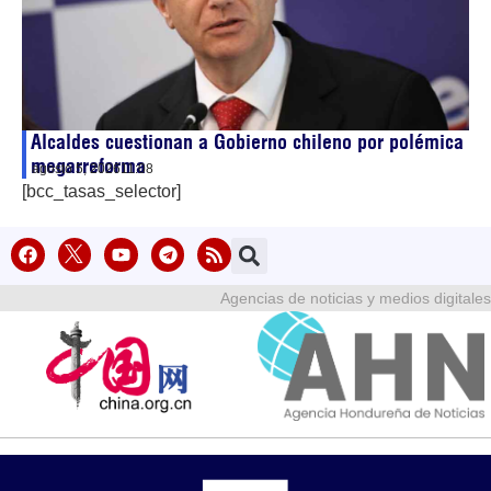
Alcaldes cuestionan a Gobierno chileno por polémica
megarreforma
agosto 5, 2026
11:08
[bcc_tasas_selector]
Agencias de noticias y medios digitales