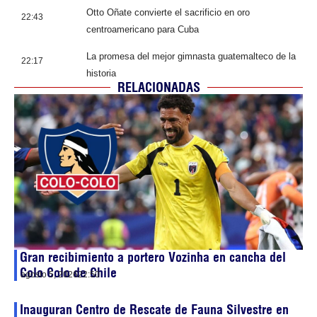
Otto Oñate convierte el sacrificio en oro
22:43
centroamericano para Cuba
La promesa del mejor gimnasta guatemalteco de la
22:17
historia
RELACIONADAS
Gran recibimiento a portero Vozinha en cancha del
Colo Colo de Chile
agosto 5, 2026
22:50
Inauguran Centro de Rescate de Fauna Silvestre en