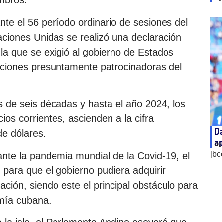
mbros.
nte el 56 período ordinario de sesiones del
iones Unidas se realizó una declaración
la que se exigió al gobierno de Estados
naciones presuntamente patrocinadoras del
s de seis décadas y hasta el año 2024, los
os corrientes, ascienden a la cifra
Da
de dólares.
ap
ag
[bc
nte la pandemia mundial de la Covid-19, el
 para que el gobierno pudiera adquirir
ión, siendo este el principal obstáculo para
omía cubana.
a la isla, el Parlamento Andino aseveró que