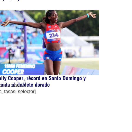
ily Cooper, récord en Santo Domingo y
unta al doblete dorado
osto 5, 2026
23:43
c_tasas_selector]