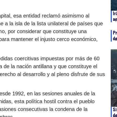
Ir
pital, esa entidad reclamó asimismo al
a
ag
a la isla de la lista unilateral de países que
mo, por considerar que constituye una
Pr
de
 para mantener el injusto cerco económico,
ag
edidas coercitivas impuestas por más de 60
de la nación antillana y que constituye el
derecho al desarrollo y al pleno disfrute de sus
.
sde 1992, en las sesiones anuales de la
as, esta política hostil contra el pueblo
siones consecutivas la condena de la
Si
d
ag