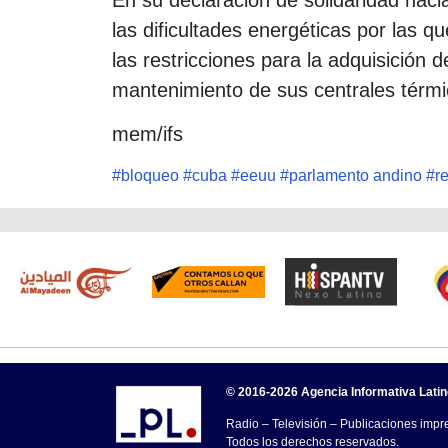
las dificultades energéticas por las 
las restricciones para la adquisición 
mantenimiento de sus centrales térmi
mem/ifs
#
bloqueo
#
cuba
#
eeuu
#
parlamento andino
#
r
© 2016-2026 Agencia Informativa Lati
Radio – Televisión – Publicaciones impre
Todos los derechos reservados.