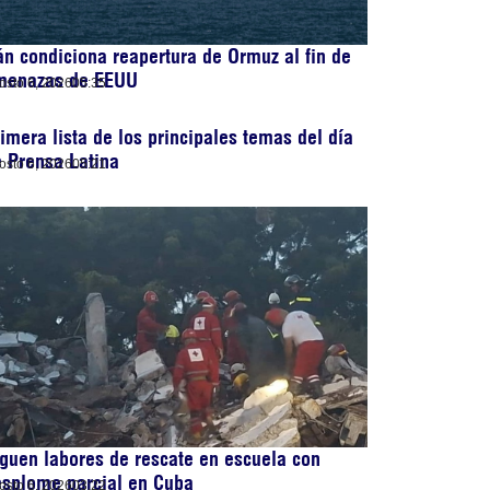
án condiciona reapertura de Ormuz al fin de
menazas de EEUU
osto 6, 2026
05:35
imera lista de los principales temas del día
 Prensa Latina
osto 6, 2026
05:21
guen labores de rescate en escuela con
esplome parcial en Cuba
osto 6, 2026
03:22