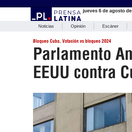
jueves 6 de agosto de
Noticias
Opinión
Escáner
Bloqueo Cuba
,
Votación vs bloqueo 2024
Parlamento And
EEUU contra C