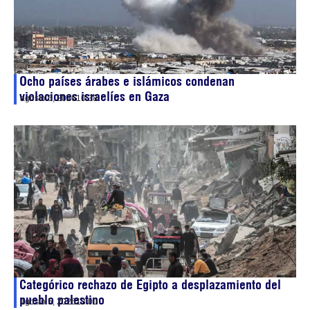
Ocho países árabes e islámicos condenan
violaciones israelíes en Gaza
agosto 6, 2026
10:38
Categórico rechazo de Egipto a desplazamiento del
pueblo palestino
agosto 5, 2026
13:00