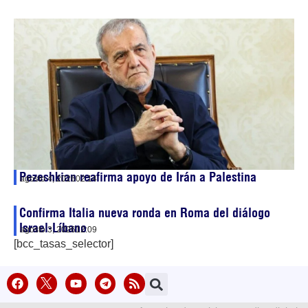
Pezeshkian reafirma apoyo de Irán a Palestina
agosto 4, 2026
02:14
Confirma Italia nueva ronda en Roma del diálogo
Israel-Líbano
agosto 3, 2026
12:09
[bcc_tasas_selector]