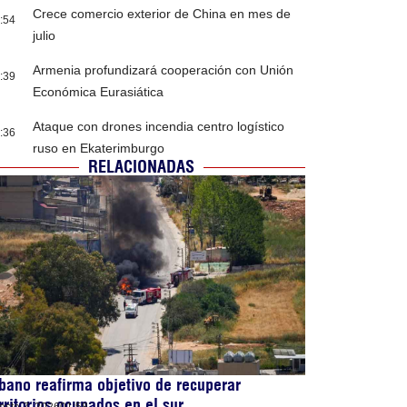
Crece comercio exterior de China en mes de
:54
julio
Armenia profundizará cooperación con Unión
:39
Económica Eurasiática
Ataque con drones incendia centro logístico
:36
ruso en Ekaterimburgo
RELACIONADAS
bano reafirma objetivo de recuperar
rritorios ocupados en el sur