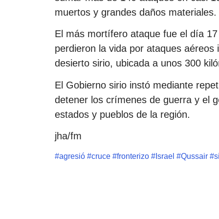
muertos y grandes daños materiales.
El más mortífero ataque fue el día 
perdieron la vida por ataques aéreos i
desierto sirio, ubicada a unos 300 kil
El Gobierno sirio instó mediante repe
detener los crímenes de guerra y el g
estados y pueblos de la región.
jha/fm
#
agresió
#
cruce
#
fronterizo
#
Israel
#
Qussair
#
s