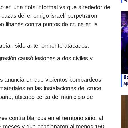
ag
có en una nota informativa que alrededor de
s cazas del enemigo israelí perpetraron
o libanés contra puntos de cruce en la
abían sido anteriormente atacados.
resión causó lesiones a dos civiles y
Do
ias anunciaron que violentos bombardeos
a
ag
ateriales en las instalaciones del cruce
íbano, ubicado cerca del municipio de
es contra blancos en el territorio sirio, al
3 meses y que ocasionaron al menos 150