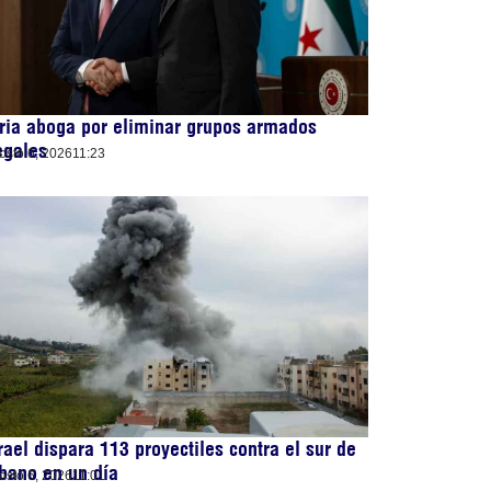
ria aboga por eliminar grupos armados
egales
osto 6, 2026
11:23
rael dispara 113 proyectiles contra el sur de
bano en un día
osto 6, 2026
11:01