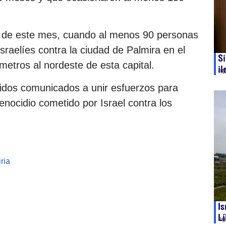
17 de este mes, cuando al menos 90 personas
sraelíes contra la ciudad de Palmira en el
Si
ómetros al nordeste de esta capital.
il
ag
tidos comunicados a unir esfuerzos para
enocidio cometido por Israel contra los
iria
Is
Lí
ag