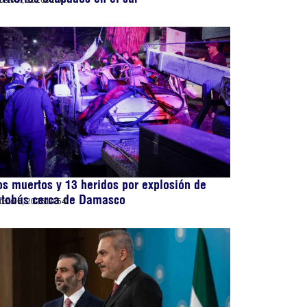
osto 7, 2026
01:58
s muertos y 13 heridos por explosión de
utobús cerca de Damasco
osto 6, 2026
14:54