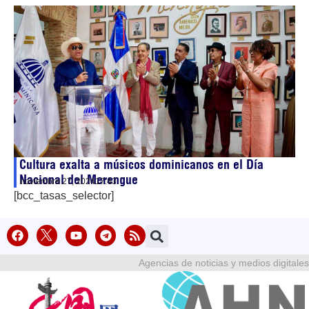
Cultura exalta a músicos dominicanos en el Día
Nacional del Merengue
noviembre 27, 2024
17:43
[bcc_tasas_selector]
Agencias de noticias y medios digitales