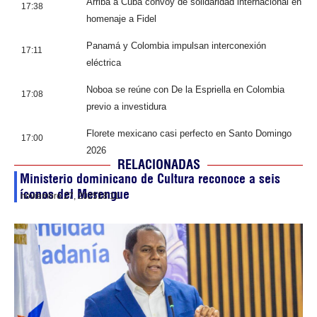
Arriba a Cuba convoy de solidaridad internacional en
17:38
homenaje a Fidel
Panamá y Colombia impulsan interconexión
17:11
eléctrica
Noboa se reúne con De la Espriella en Colombia
17:08
previo a investidura
Florete mexicano casi perfecto en Santo Domingo
17:00
2026
RELACIONADAS
Ministerio dominicano de Cultura reconoce a seis
íconos del Merengue
noviembre 27, 2025
18:11