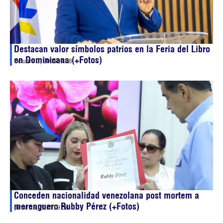
Destacan valor símbolos patrios en la Feria del Libro
en Dominicana (+Fotos)
octubre 3, 2025
09:58
Conceden nacionalidad venezolana post mortem a
merenguero Rubby Pérez (+Fotos)
junio 15, 2025
19:58