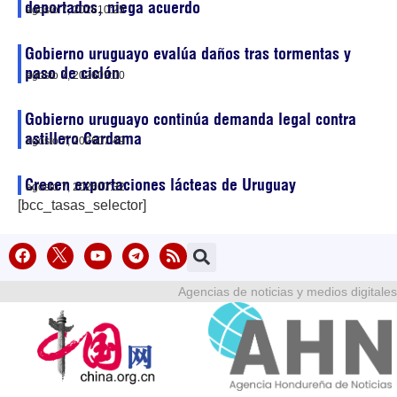
deportados, niega acuerdo
agosto 7, 2026
10:25
Gobierno uruguayo evalúa daños tras tormentas y
paso de ciclón
agosto 7, 2026
09:00
Gobierno uruguayo continúa demanda legal contra
astillero Cardama
agosto 7, 2026
07:49
Crecen exportaciones lácteas de Uruguay
agosto 7, 2026
07:32
[bcc_tasas_selector]
Agencias de noticias y medios digitales