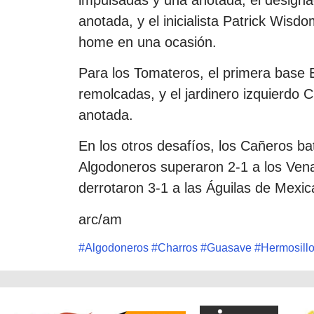
anotada, y el inicialista Patrick Wisd
home en una ocasión.
Para los Tomateros, el primera base 
remolcadas, y el jardinero izquierdo 
anotada.
En los otros desafíos, los Cañeros bat
Algodoneros superaron 2-1 a los Ven
derrotaron 3-1 a las Águilas de Mexica
arc/am
#
Algodoneros
#
Charros
#
Guasave
#
Hermosill