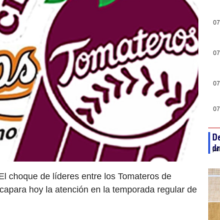
07
07
07
07
De
d
ju
 El choque de líderes entre los Tomateros de
capara hoy la atención en la temporada regular de