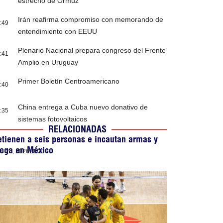
estrecho de Ormuz
Irán reafirma compromiso con memorando de
:49
entendimiento con EEUU
Plenario Nacional prepara congreso del Frente
:41
Amplio en Uruguay
Primer Boletín Centroamericano
:40
China entrega a Cuba nuevo donativo de
:35
sistemas fotovoltaicos
RELACIONADAS
tienen a seis personas e incautan armas y
roga en México
lio 26, 2026
20:20