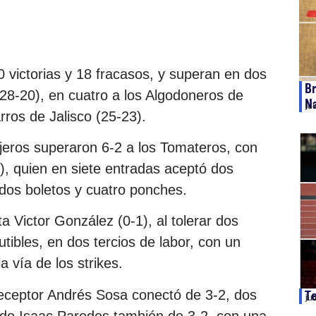
victorias y 18 fracasos, y superan en dos
Br
28-20), en cuatro a los Algodoneros de
Na
ju
ros de Jalisco (25-23).
njeros superaron 6-2 a los Tomateros, con
), quien en siete entradas aceptó dos
 dos boletos y cuatro ponches.
ta Victor González (0-1), al tolerar dos
tibles, en dos tercios de labor, con un
a vía de los strikes.
 receptor Andrés Sosa conectó de 3-2, dos
Te
ju
ado Isaac Paredes también de 3-2, con una