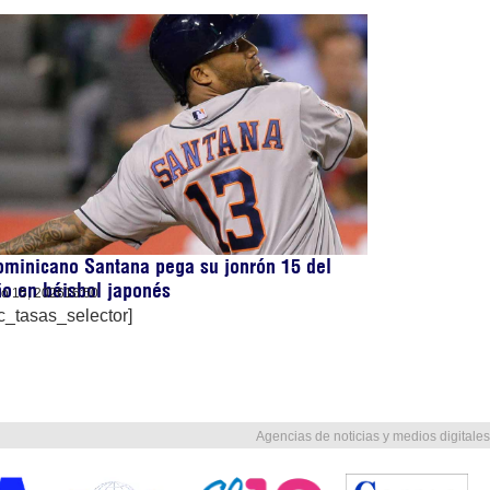
minicano Santana pega su jonrón 15 del
o en béisbol japonés
lio 15, 2026
16:50
c_tasas_selector]
Agencias de noticias y medios digitales