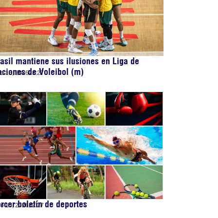
asil mantiene sus ilusiones en Liga de
ciones de Voleibol (m)
lio 15, 2026
23:27
rcer boletín de deportes
lio 15, 2026
22:27