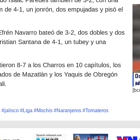
om de 4-1, un jonrón, dos empujadas y pisó el
Efrén Navarro bateó de 3-2, dos dobles y dos
Cristian Santana de 4-1, un tubey y una
ieron 8-7 a los Charros en 10 capítulos, los
ados de Mazatlán y los Yaquis de Obregón
Do
añ
li.
ju
[bc
o
#
jalisco
#
Liga
#
Mochis
#
Naranjeros
#
Tomateros