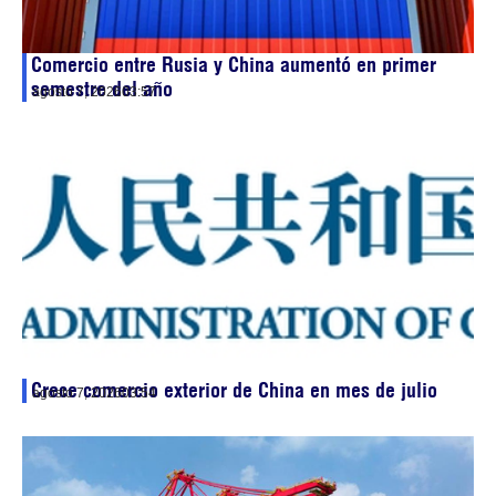
Comercio entre Rusia y China aumentó en primer
semestre del año
agosto 7, 2026
03:57
Crece comercio exterior de China en mes de julio
agosto 7, 2026
03:54