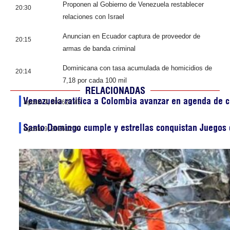
Proponen al Gobierno de Venezuela restablecer
20:30
relaciones con Israel
Anuncian en Ecuador captura de proveedor de
20:15
armas de banda criminal
Dominicana con tasa acumulada de homicidios de
20:14
7,18 por cada 100 mil
RELACIONADAS
Venezuela ratifica a Colombia avanzar en agenda de 
agosto 9, 2026
22:45
Santo Domingo cumple y estrellas conquistan Juegos 
agosto 9, 2026
12:37