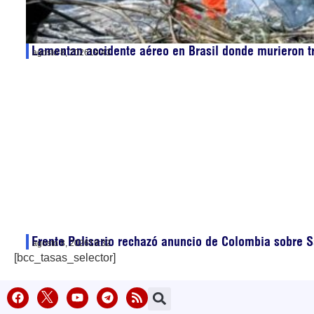
Lamentan accidente aéreo en Brasil donde murieron t
agosto 8, 2026
19:43
Frente Polisario rechazó anuncio de Colombia sobre S
agosto 8, 2026
19:32
[bcc_tasas_selector]