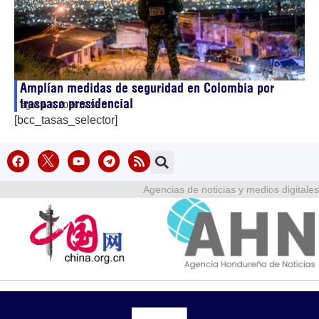
Amplían medidas de seguridad en Colombia por
traspaso presidencial
agosto 6, 2026
17:58
[bcc_tasas_selector]
Agencias de noticias y medios digitales