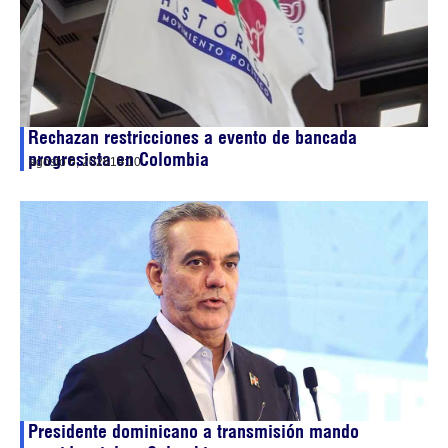
Rechazan restricciones a evento de bancada
progresista en Colombia
agosto 6, 2026
19:10
Presidente dominicano a transmisión mando