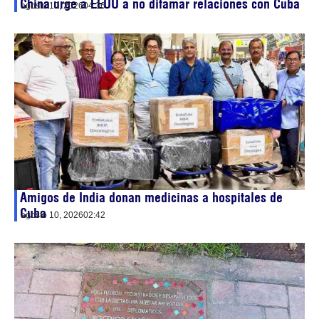
China urge a EEUU a no difamar relaciones con Cuba
agosto 10, 2026
04:36
Amigos de India donan medicinas a hospitales de
Cuba
agosto 10, 2026
02:42