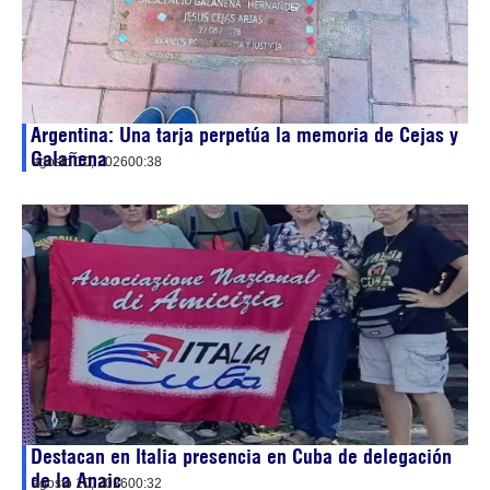
Argentina: Una tarja perpetúa la memoria de Cejas y
Galañena
agosto 10, 2026
00:38
Destacan en Italia presencia en Cuba de delegación
de la Anaic
agosto 10, 2026
00:32