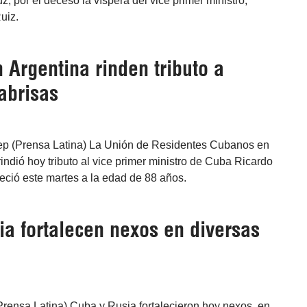
, por el deceso la víspera del vice primer ministro,
uiz.
Argentina rinden tributo a
abrisas
ep (Prensa Latina) La Unión de Residentes Cubanos en
ndió hoy tributo al vice primer ministro de Cuba Ricardo
leció este martes a la edad de 88 años.
ia fortalecen nexos en diversas
Prensa Latina) Cuba y Rusia fortalecieron hoy nexos, en