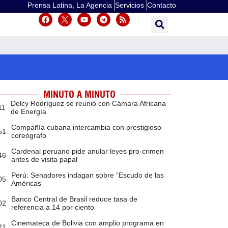
Prensa Latina, La Agencia
Servicios
Contacto
MINUTO A MINUTO
Delcy Rodríguez se reunió con Cámara Africana
11
de Energía
Compañía cubana intercambia con prestigioso
51
coreógrafo
Cardenal peruano pide anular leyes pro-crimen
46
antes de visita papal
Perú: Senadores indagan sobre “Escudo de las
05
Américas”
Banco Central de Brasil reduce tasa de
02
referencia a 14 por ciento
Cinemateca de Bolivia con amplio programa en
21