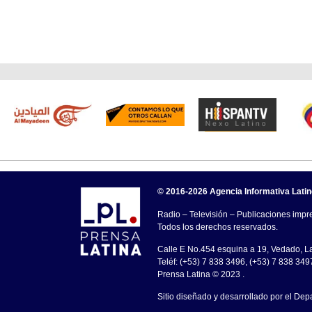
© 2016-2026 Agencia Informativa Lati
Radio – Televisión – Publicaciones impre
Todos los derechos reservados.
Calle E No.454 esquina a 19, Vedado, 
Teléf: (+53) 7 838 3496, (+53) 7 838 349
Prensa Latina © 2023 .
Sitio diseñado y desarrollado por el Dep