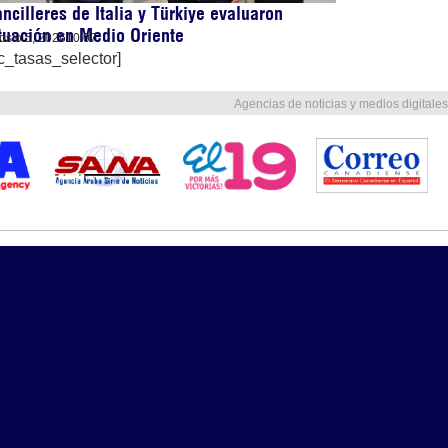
ncilleres de Italia y Türkiye evaluaron
tuación en Medio Oriente
osto 5, 2026
10:07
c_tasas_selector]
Agencias de noticias y medios digitales