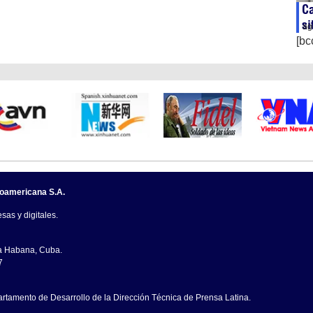
Ca
si
ag
[bc
noamericana S.A.
sas y digitales.
La Habana, Cuba.
7
artamento de Desarrollo de la Dirección Técnica de Prensa Latina.