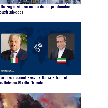
alia registró una caída de su producción
dustrial
osto 6, 2026
09:51
ordaron cancilleres de Italia e Irán el
nflicto en Medio Oriente
osto 6, 2026
07:51