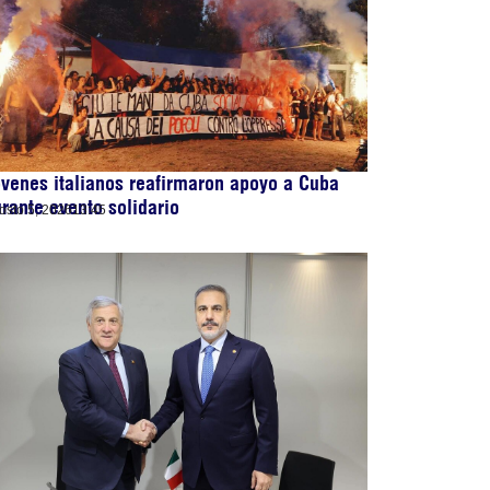
venes italianos reafirmaron apoyo a Cuba
rante evento solidario
osto 5, 2026
13:45