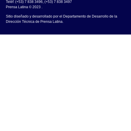
Teléf: (+53) 7 838 3496, (+53) 7 838 3497
Prensa Latina © 2023 .
Sitio diseñado y desarrollado por el Departamento de Desarrollo de la
Dirección Técnica de Prensa Latina.