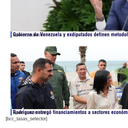
Gobierno de Venezuela y exdiputados definen metodol
agosto 6, 2026
20:55
Rodríguez entregó financiamientos a sectores económ
agosto 6, 2026
18:28
[bcc_tasas_selector]