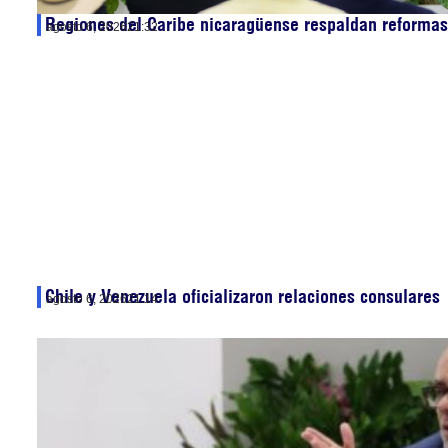
Regiones del Caribe nicaragüense respaldan reformas 
agosto 6, 2026
21:32
Chile y Venezuela oficializaron relaciones consulares
agosto 6, 2026
21:14