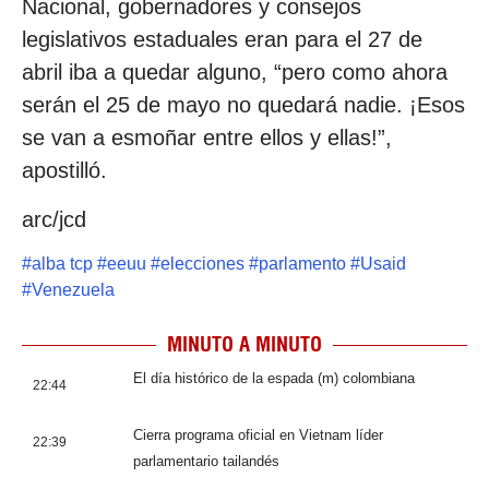
Nacional, gobernadores y consejos
legislativos estaduales eran para el 27 de
abril iba a quedar alguno, “pero como ahora
serán el 25 de mayo no quedará nadie. ¡Esos
se van a esmoñar entre ellos y ellas!”,
apostilló.
arc/jcd
#
alba tcp
#
eeuu
#
elecciones
#
parlamento
#
Usaid
#
Venezuela
MINUTO A MINUTO
El día histórico de la espada (m) colombiana
22:44
Cierra programa oficial en Vietnam líder
22:39
parlamentario tailandés