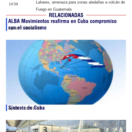
Lahares, amenaza para zonas aledañas a volcán de
14:59
Fuego en Guatemala
RELACIONADAS
ALBA Movimientos reafirma en Cuba compromiso
con el socialismo
agosto 7, 2026
15:05
Síntesis de Cuba
agosto 7, 2026
13:34