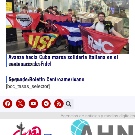
Avanza hacia Cuba marea solidaria italiana en el
centenario de Fidel
agosto 7, 2026
13:14
Segundo Boletín Centroamericano
agosto 7, 2026
13:07
[bcc_tasas_selector]
Agencias de noticias y medios digitales