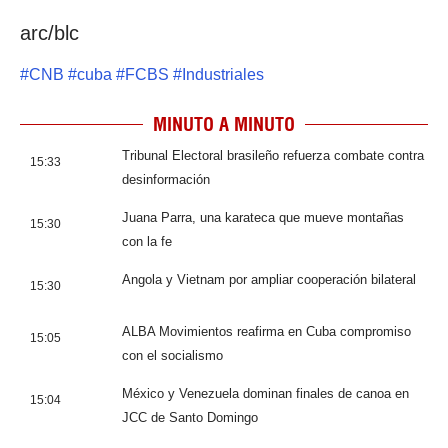
arc/blc
#
CNB
#
cuba
#
FCBS
#
Industriales
MINUTO A MINUTO
Tribunal Electoral brasileño refuerza combate contra
15:33
desinformación
Juana Parra, una karateca que mueve montañas
15:30
con la fe
Angola y Vietnam por ampliar cooperación bilateral
15:30
ALBA Movimientos reafirma en Cuba compromiso
15:05
con el socialismo
México y Venezuela dominan finales de canoa en
15:04
JCC de Santo Domingo