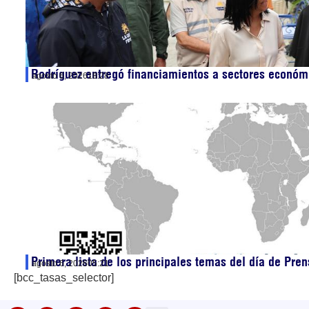
Rodríguez entregó financiamientos a sectores económ
agosto 6, 2026
18:28
Primera lista de los principales temas del día de Pren
agosto 6, 2026
05:21
[bcc_tasas_selector]