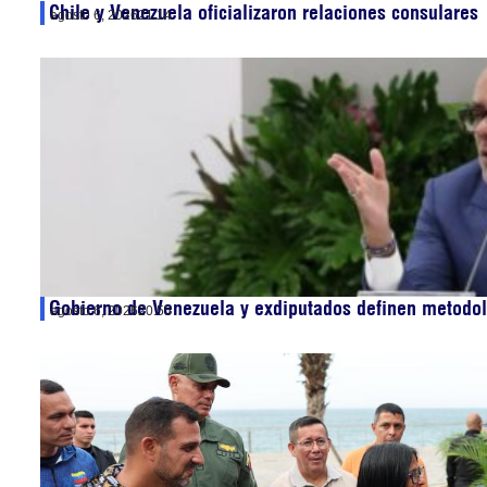
Chile y Venezuela oficializaron relaciones consulares
agosto 6, 2026
21:14
Gobierno de Venezuela y exdiputados definen metodol
agosto 6, 2026
20:55