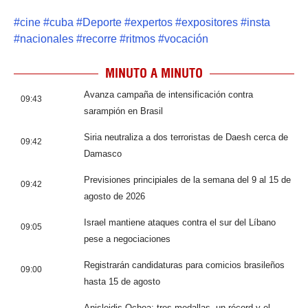
#
cine
#
cuba
#
Deporte
#
expertos
#
expositores
#
insta
#
nacionales
#
recorre
#
ritmos
#
vocación
MINUTO A MINUTO
Avanza campaña de intensificación contra
09:43
sarampión en Brasil
Siria neutraliza a dos terroristas de Daesh cerca de
09:42
Damasco
Previsiones principiales de la semana del 9 al 15 de
09:42
agosto de 2026
Israel mantiene ataques contra el sur del Líbano
09:05
pese a negociaciones
Registrarán candidaturas para comicios brasileños
09:00
hasta 15 de agosto
Anisleidis Ochoa: tres medallas, un récord y el