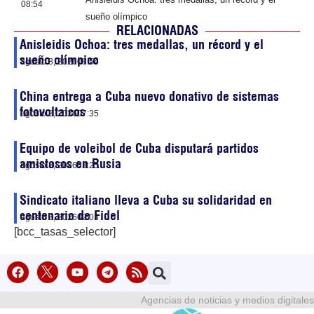
08:54
sueño olímpico
RELACIONADAS
Anisleidis Ochoa: tres medallas, un récord y el
sueño olímpico
agosto 8, 2026
08:54
China entrega a Cuba nuevo donativo de sistemas
fotovoltaicos
agosto 8, 2026
07:35
Equipo de voleibol de Cuba disputará partidos
amistosos en Rusia
agosto 8, 2026
03:25
Sindicato italiano lleva a Cuba su solidaridad en
centenario de Fidel
agosto 8, 2026
02:03
[bcc_tasas_selector]
Agencias de noticias y medios digitales