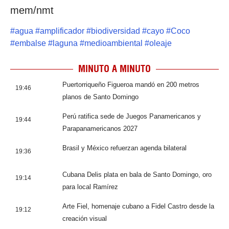
mem/nmt
#
agua
#
amplificador
#
biodiversidad
#
cayo
#
Coco
#
embalse
#
laguna
#
medioambiental
#
oleaje
MINUTO A MINUTO
Puertorriqueño Figueroa mandó en 200 metros
19:46
planos de Santo Domingo
Perú ratifica sede de Juegos Panamericanos y
19:44
Parapanamericanos 2027
Brasil y México refuerzan agenda bilateral
19:36
Cubana Delis plata en bala de Santo Domingo, oro
19:14
para local Ramírez
Arte Fiel, homenaje cubano a Fidel Castro desde la
19:12
creación visual