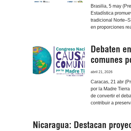
Brasilia, 5 may (Pre
Estadística promue
tradicional Norte–Su
en proporciones rea
Debaten en
comunes po
abril 21, 2026
Caracas, 21 abr (
por la Madre Tierr
de convertir el deb
contribuir a preser
Nicaragua: Destacan proyec