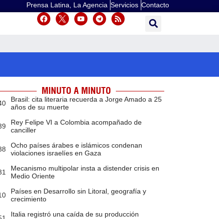
Prensa Latina, La Agencia
Servicios
Contacto
MINUTO A MINUTO
Brasil: cita literaria recuerda a Jorge Amado a 25
40
años de su muerte
Rey Felipe VI a Colombia acompañado de
39
canciller
Ocho países árabes e islámicos condenan
38
violaciones israelíes en Gaza
Mecanismo multipolar insta a distender crisis en
31
Medio Oriente
Países en Desarrollo sin Litoral, geografía y
10
crecimiento
Italia registró una caída de su producción
51