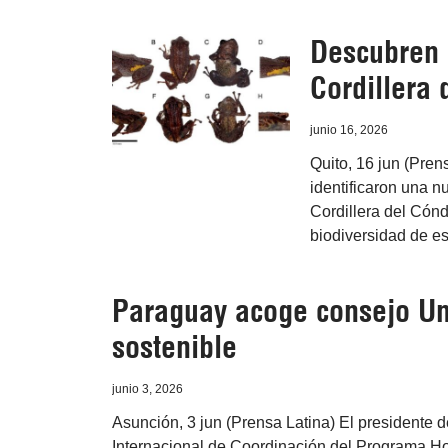
Descubren 
Cordillera
junio 16, 2026
Quito, 16 jun (Pren
identificaron una n
Cordillera del Cónd
biodiversidad de e
Paraguay acoge consejo Une
sostenible
junio 3, 2026
Asunción, 3 jun (Prensa Latina) El presidente
Internacional de Coordinación del Programa Ho